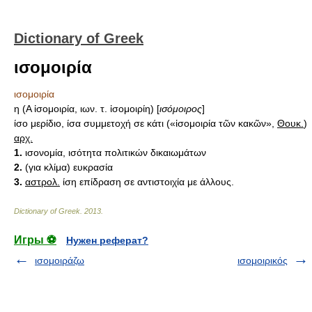
Dictionary of Greek
ισομοιρία
ισομοιρία
η (Α ἰσομοιρία, ιων. τ. ἰσομοιρίη) [
ισόμοιρος
]
ίσο μερίδιο, ίσα συμμετοχή σε κάτι («ἰσομοιρία τῶν κακῶν»,
Θουκ.
)
αρχ.
1.
ισονομία, ισότητα πολιτικών δικαιωμάτων
2.
(για κλίμα) ευκρασία
3.
αστρολ.
ίση επίδραση σε αντιστοιχία με άλλους.
Dictionary of Greek
.
2013
.
Игры ⚽
Нужен реферат?
ισομοιράζω
ισομοιρικός