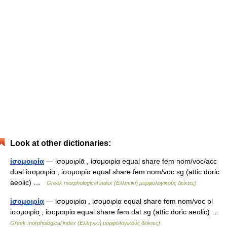
Look at other dictionaries:
ἰσομοιρία
— ἰσομοιρίᾱ , ἰσομοιρία equal share fem nom/voc/acc
dual ἰσομοιρίᾱ , ἰσομοιρία equal share fem nom/voc sg (attic doric
aeolic) …
Greek morphological index (Ελληνική μορφολογικούς δείκτες)
ἰσομοιρίᾳ
— ἰσομοιρίαι , ἰσομοιρία equal share fem nom/voc pl
ἰσομοιρίᾱͅ , ἰσομοιρία equal share fem dat sg (attic doric aeolic) …
Greek morphological index (Ελληνική μορφολογικούς δείκτες)