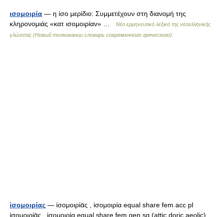
ισομοιρία
— η ίσο μερίδιο: Συμμετέχουν στη διανομή της
κληρονομιάς «κατ ισομοιρίαν» …
Νέο ερμηνευτικό λεξικό της νεοελληνικής
γλώσσας (Новый толковании словарь современного греческого)
ἰσομοιρίας
— ἰσομοιρίᾱς , ἰσομοιρία equal share fem acc pl
ἰσομοιρίᾱς , ἰσομοιρία equal share fem gen sg (attic doric aeolic) …