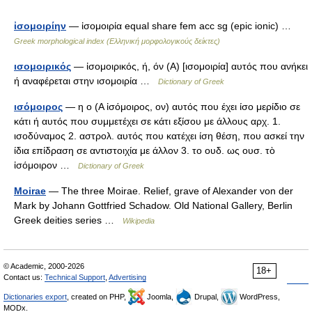
ἰσομοιρίην
— ἰσομοιρία equal share fem acc sg (epic ionic) …
Greek morphological index (Ελληνική μορφολογικούς δείκτες)
ισομοιρικός
— ἰσομοιρικός, ή, όν (Α) [ισομοιρία] αυτός που ανήκει
ή αναφέρεται στην ισομοιρία …
Dictionary of Greek
ισόμοιρος
— η ο (Α ἰσόμοιρος, ον) αυτός που έχει ίσο μερίδιο σε
κάτι ή αυτός που συμμετέχει σε κάτι εξίσου με άλλους αρχ. 1.
ισοδύναμος 2. αστρολ. αυτός που κατέχει ίση θέση, που ασκεί την
ίδια επίδραση σε αντιστοιχία με άλλον 3. το ουδ. ως ουσ. τὸ
ἰσόμοιρον …
Dictionary of Greek
Moirae
— The three Moirae. Relief, grave of Alexander von der
Mark by Johann Gottfried Schadow. Old National Gallery, Berlin
Greek deities series …
Wikipedia
© Academic, 2000-2026
18+
Contact us:
Technical Support
,
Advertising
Dictionaries export
, created on PHP,
Joomla,
Drupal,
WordPress,
MODx.