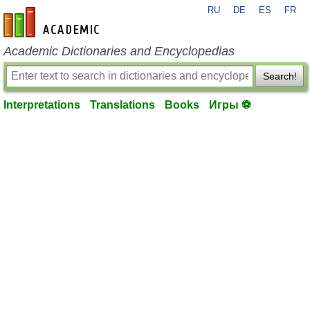
RU
DE
ES
FR
en-academic.com
Academic Dictionaries and Encyclopedias
Search!
Interpretations
Translations
Books
Игры ⚽